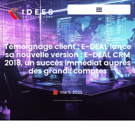
Témoignage client : E-DEAL lance
sa nouvelle version : E-DEAL CRM
2018, un succès immédiat auprès
des grands comptes
mai 5, 2025