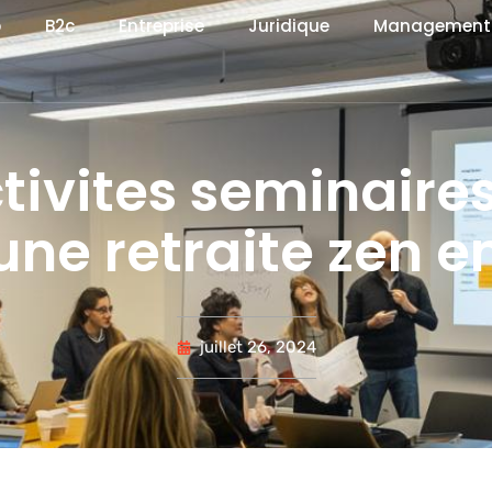
b
B2c
Entreprise
Juridique
Management
ctivites seminaire
une retraite zen en
juillet 26, 2024