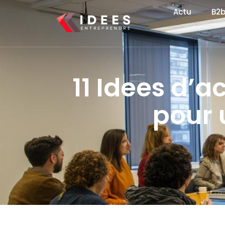
Actu
B2
11 Idees d’a
pour 